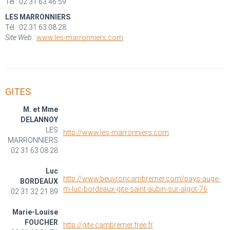
Tél : 02 31 63 46 59
LES MARRONNIERS
Tél : 02.31.63.08.28
Site Web :
www.les-marronniers.com
GITES
M. et Mme
DELANNOY
LES
http://www.les-marronniers.com
MARRONNIERS
02 31 63 08 28
Luc
http://www.beuvroncambremer.com/pays-auge-
BORDEAUX
m-luc-bordeaux-gite-saint-aubin-sur-algot-76
02 31 32 21 89
Marie-Louise
FOUCHER
http://gite.cambremer.free.fr