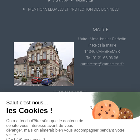
AGENDA
E-SERVICE
MENTIONS LÉGALES ET PROTECTION DES DONNÉES
MAIRIE
Maire : Mme Jeanine Barbotin
Place de la mairie
14340 CAMBREMER
Tél. 02 31 63 03 36
cambremer@cambremer.fr
PERMANENCES
Lundi au vendredi de 10h à 12h
Mardi de 17h à 19h
2019 © Cambremer
|
Web
Design :
Unik Studio
|
Développement :
Studio