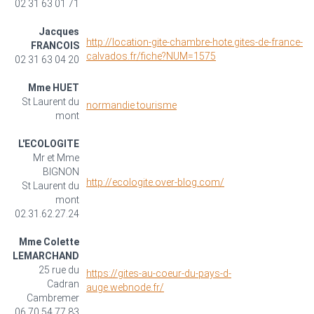
02 31 63 01 71
Jacques
http://location-gite-chambre-hote.gites-de-france-
FRANCOIS
calvados.fr/fiche?NUM=1575
02 31 63 04 20
Mme HUET
St Laurent du
normandie tourisme
mont
L'ECOLOGITE
Mr et Mme
BIGNON
http://ecologite.over-blog.com/
St Laurent du
mont
02.31.62.27.24
Mme Colette
LEMARCHAND
25 rue du
https://gites-au-coeur-du-pays-d-
Cadran
auge.webnode.fr/
Cambremer
06.70.54.77.83