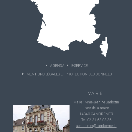
AGENDA
E-SERVICE
MENTIONS LÉGALES ET PROTECTION DES DONNÉES
MAIRIE
Maire : Mme Jeanine Barbotin
Place de la mairie
14340 CAMBREMER
Tél. 02 31 63 03 36
cambremer@cambremer.fr